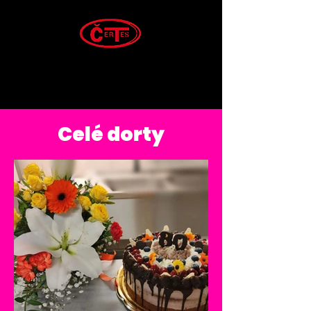
ČERTES spol. s r.o.
Rodinná tradice, která spojuje poctivou výrobu
a spolehlivé řemeslo od roku 1993
Celé dorty